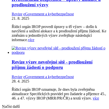
prodloužení výzvy
Revize
eGovernment a kyberbezpečnost
21. 8. 2025
Řídicí orgán IROP provedl úpravy u tří výzev – došlo k
navýšení a snížení alokace a k prodloužení příjmu žádostí. Ke
změnám u jednotlivých výzev zveřejňuje následující
informace.
více
Revize výzev neveřejné sítě - prodloužení
příjmu žádostí o podporu
Revize
eGovernment a kyberbezpečnost
28. 4. 2025
Řídicí orgán IROP oznamuje, že dnes byla zveřejněna
aktualizace Specifických pravidel pro žadatele a příjemce 45.,
46. a 47. výzvy IROP (MRR/PR/ČR) a textů výzev.
více
Načíst další