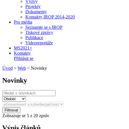
Výzvy
Projekty
Dokumenty
Kontakty IROP 2014-2020
Pro média
Seznamte se s IROP
Tiskové zprávy
Publikace
Videoreportáže
MS2021+
Kontakty
Přihlásit se
Úvod
>
Web
>
Novinky
Novinky
Filtrovat
Zobrazuje se
5
z 20 zpráv
Výpis článků