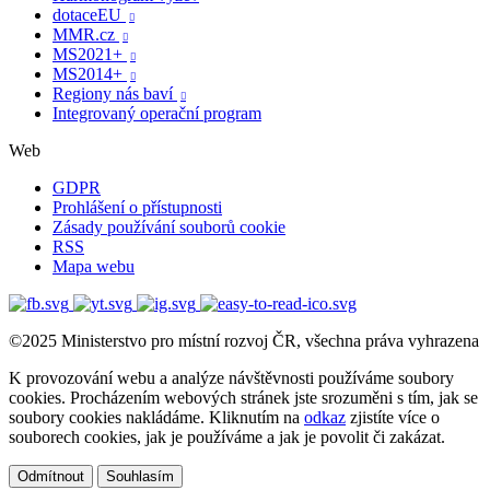
dotaceEU

MMR.cz

MS2021+

MS2014+

Regiony nás baví

Integrovaný operační program
Web
GDPR
Prohlášení o přístupnosti
Zásady používání souborů cookie
RSS
Mapa webu
©2025 Ministerstvo pro místní rozvoj ČR, všechna práva vyhrazena
K provozování webu a analýze návštěvnosti používáme soubory
cookies. Procházením webových stránek jste srozuměni s tím, jak se
soubory cookies nakládáme. Kliknutím na
odkaz
zjistíte více o
souborech cookies, jak je používáme a jak je povolit či zakázat.
Odmítnout
Souhlasím