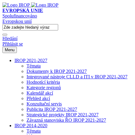
EVROPSKÁ UNIE
Spolufinancováno
Evropskou unií
Hledání
Přihlásit se
Menu
IROP 2021-2027
Témata
Dokumenty k IROP 2021-2027
Integrované nástroje CLLD a ITI v IROP 2021-2027
Hodnotící kritéria
Kategorie regionů
Kalendář akcí
Přehled akcí
Konzultační servis
Publicita IROP 2021-2027
Strategické projekty IROP 2021-2027
Závazná stanoviska ŘO IROP 2021-2027
IROP 2014-2020
Témata