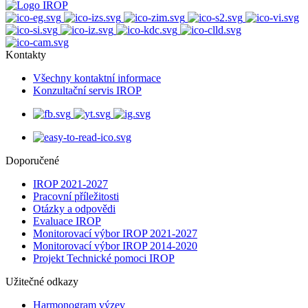
Kontakty
Všechny kontaktní informace
Konzultační servis IROP
Doporučené
IROP 2021-2027
Pracovní příležitosti
Otázky a odpovědi
Evaluace IROP
Monitorovací výbor IROP 2021-2027
Monitorovací výbor IROP 2014-2020
Projekt Technické pomoci IROP
Užitečné odkazy
Harmonogram výzev