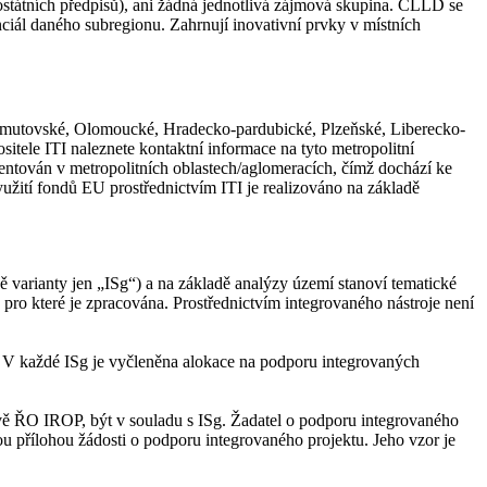
ostátních předpisů), ani žádná jednotlivá zájmová skupina. CLLD se
nciál daného subregionu. Zahrnují inovativní prvky v místních
chomutovské, Olomoucké, Hradecko-pardubické, Plzeňské, Liberecko-
ositele ITI
naleznete kontaktní informace na tyto metropolitní
entován v metropolitních oblastech/aglomeracích, čímž dochází ke
yužití fondů EU prostřednictvím ITI je realizováno na základě
ě varianty jen „ISg“) a na základě analýzy území stanoví tematické
pro které je zpracována. Prostřednictvím integrovaného nástroje není
y. V každé ISg je vyčleněna alokace na podporu integrovaných
vě ŘO IROP, být v souladu s ISg. Žadatel o podporu integrovaného
ou přílohou žádosti o podporu integrovaného projektu. Jeho vzor je