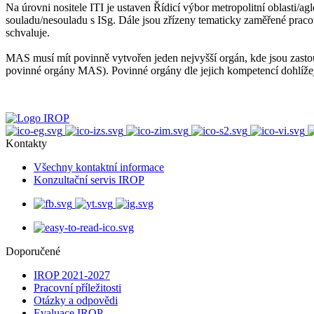
Na úrovni nositele ITI je ustaven Řídicí výbor metropolitní oblasti/
souladu/nesouladu s ISg. Dále jsou zřízeny tematicky zaměřené pr
schvaluje.
MAS musí mít povinně vytvořen jeden nejvyšší orgán, kde jsou zastou
povinné orgány MAS). Povinné orgány dle jejich kompetencí dohlížejí
Kontakty
Všechny kontaktní informace
Konzultační servis IROP
Doporučené
IROP 2021-2027
Pracovní příležitosti
Otázky a odpovědi
Evaluace IROP