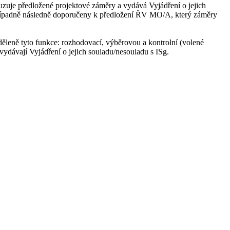
suzuje předložené projektové záměry a vydává Vyjádření o jejich
případně následně doporučeny k předložení ŘV MO/A, který záměry
ěleně tyto funkce: rozhodovací, výběrovou a kontrolní (volené
ydávají Vyjádření o jejich souladu/nesouladu s ISg.