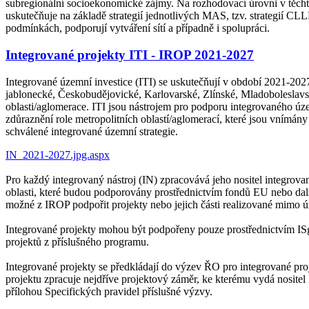
subregionální socioekonomické zájmy. Na rozhodovací úrovni v těchto
uskutečňuje na základě strategií jednotlivých MAS, tzv. strategií CLL
podmínkách, podporují vytváření sítí a případně i spolupráci.
Integrované projekty ITI - IROP 2021-2027
Integrované územní investice (ITI) se uskutečňují v období 2021-20
jablonecké, Českobudějovické, Karlovarské, Zlínské, Mladoboleslavs
oblasti/aglomerace. ITI jsou nástrojem pro podporu integrovaného úz
zdůraznění role metropolitních oblastí/aglomerací, které jsou vnímány
schválené integrované územní strategie.
Pro každý integrovaný nástroj (IN) zpracovává jeho nositel integrova
oblasti, které budou podporovány prostřednictvím fondů EU nebo další
možné z IROP podpořit projekty nebo jejich části realizované mimo ú
Integrované projekty mohou být podpořeny pouze prostřednictvím ISg,
projektů z příslušného programu.
Integrované projekty se předkládají do výzev ŘO pro integrované pr
projektu zpracuje nejdříve projektový záměr, ke kterému vydá nositel
přílohou Specifických pravidel příslušné výzvy.