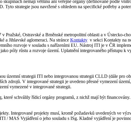
 skupinách nemají většinu ani veřejné orgány (definované podle vnitr
D. Tyto strategie jsou navržené s ohledem na specifické potřeby a pote
27 v Pražské, Ostravské a Brněnské metropolitní oblasti a v Ústecko-
ké a Jihlavské aglomeraci. Na stránce
Kontakty
v sekci Kontak
ty na n
emního rozvoje v souladu s nařízeními EU. Nástroj ITI je v ČR implem
 jako póly růstu a rozvoje území. Uplatnění integrovaného přístupu k v
nou územní strategii ITI nebo integrovanou strategii CLLD (dále pro ob
ch zdrojů. V integrované strategii je uvedeno přesné vymezení území, 
zemí vymezené v integrované strategii.
 které schválily řídicí orgány programů, z nichž mají být financován
ojekty. Integrované projekty musí, kromě požadavků uvedených ve výz
 ITI / MAS Vyjádření o jeho souladu s ISg. Kladné vyjádření je povinn