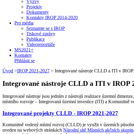
Výzvy
Projekty
Dokumenty
Kontakty IROP 2014-2020
Pro média
Seznamte se s IROP
Tiskové zprávy
Publikace
Videoreportáže
MS2021+
Kontakty
Přihlásit se
Úvod
>
IROP 2021-2027
>
Integrované nástroje CLLD a ITI v IRO
Integrované nástroje CLLD a ITI v IROP 
Integrované nástroje jsou jedním z nástrojů realizace územní dimenze
místního rozvoje – Integrovaná územní investice (ITI) a Komunitně 
Integrované projekty CLLD - IROP 2021-2027
Komunitně vedený místní rozvoj (CLLD) je využit v územích působno
uveden na webových stránkách
Národní sítě Místních akčních skupin