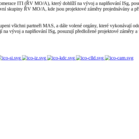
aglomerace ITI (ŘV MO/A), který dohlíží na vývoj a naplňování ISg, po
acovní skupiny ŘV MO/A, kde jsou projektové záměry projednávány a 
peni všichni partneři MAS, a dále volené orgány, které vykonávají odd
 na vývoj a naplňování ISg, posuzují předložené projektové záměry a v