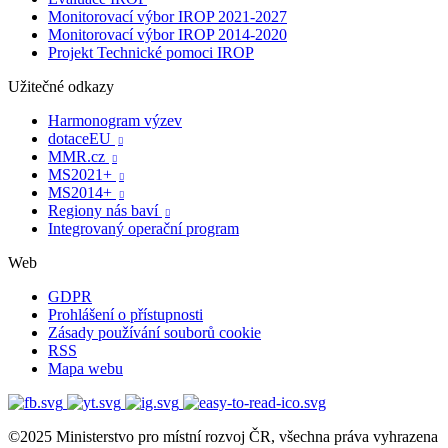
Monitorovací výbor IROP 2021-2027
Monitorovací výbor IROP 2014-2020
Projekt Technické pomoci IROP
Užitečné odkazy
Harmonogram výzev
dotaceEU

MMR.cz

MS2021+

MS2014+

Regiony nás baví

Integrovaný operační program
Web
GDPR
Prohlášení o přístupnosti
Zásady používání souborů cookie
RSS
Mapa webu
©2025 Ministerstvo pro místní rozvoj ČR, všechna práva vyhrazena