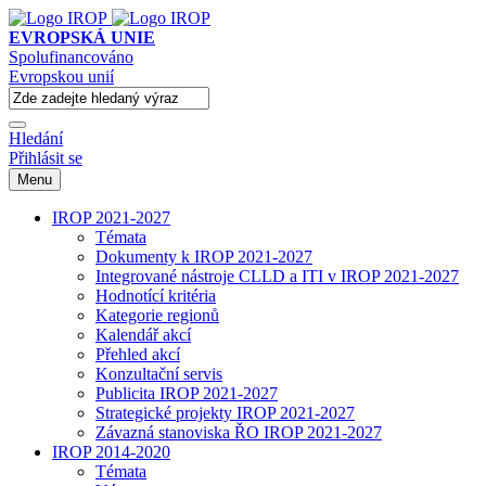
EVROPSKÁ UNIE
Spolufinancováno
Evropskou unií
Hledání
Přihlásit se
Menu
IROP 2021-2027
Témata
Dokumenty k IROP 2021-2027
Integrované nástroje CLLD a ITI v IROP 2021-2027
Hodnotící kritéria
Kategorie regionů
Kalendář akcí
Přehled akcí
Konzultační servis
Publicita IROP 2021-2027
Strategické projekty IROP 2021-2027
Závazná stanoviska ŘO IROP 2021-2027
IROP 2014-2020
Témata