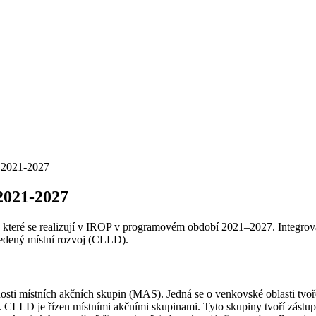
P 2021-2027
2021-2027
, které se realizují v IROP v programovém období 2021–2027. Integrovan
vedený místní rozvoj (CLLD).
sti místních akčních skupin (MAS). Jedná se o venkovské oblasti tv
. CLLD je řízen místními akčními skupinami. Tyto skupiny tvoří zástupc