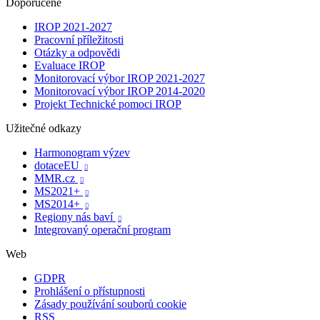
Doporučené
IROP 2021-2027
Pracovní příležitosti
Otázky a odpovědi
Evaluace IROP
Monitorovací výbor IROP 2021-2027
Monitorovací výbor IROP 2014-2020
Projekt Technické pomoci IROP
Užitečné odkazy
Harmonogram výzev
dotaceEU

MMR.cz

MS2021+

MS2014+

Regiony nás baví

Integrovaný operační program
Web
GDPR
Prohlášení o přístupnosti
Zásady používání souborů cookie
RSS