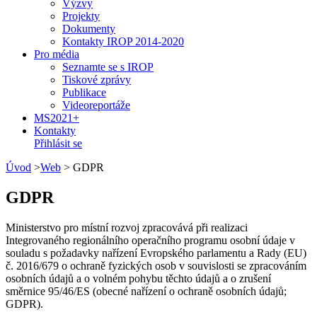
Výzvy
Projekty
Dokumenty
Kontakty IROP 2014-2020
Pro média
Seznamte se s IROP
Tiskové zprávy
Publikace
Videoreportáže
MS2021+
Kontakty
Přihlásit se
Úvod
>
Web
>
GDPR
GDPR
Ministerstvo pro místní rozvoj zpracovává při realizaci
Integrovaného regionálního operačního programu osobní údaje v
souladu s požadavky nařízení Evropského parlamentu a Rady (EU)
č. 2016/679 o ochraně fyzických osob v souvislosti se zpracováním
osobních údajů a o volném pohybu těchto údajů a o zrušení
směrnice 95/46/ES (obecné nařízení o ochraně osobních údajů;
GDPR).