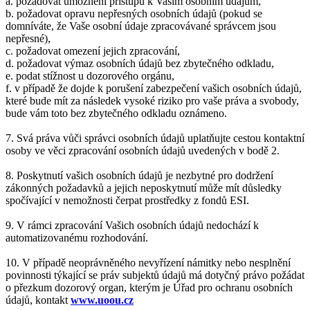
a. požadovat umožnění přístupu k Vašim osobním údajům,
b. požadovat opravu nepřesných osobních údajů (pokud se
domníváte, že Vaše osobní údaje zpracovávané správcem jsou
nepřesné),
c. požadovat omezení jejich zpracování,
d. požadovat výmaz osobních údajů bez zbytečného odkladu,
e. podat stížnost u dozorového orgánu,
f. v případě že dojde k porušení zabezpečení vašich osobních údajů,
které bude mít za následek vysoké riziko pro vaše práva a svobody,
bude vám toto bez zbytečného odkladu oznámeno.
7. Svá práva vůči správci osobních údajů uplatňujte cestou kontaktní
osoby ve věci zpracování osobních údajů uvedených v bodě 2.
8. Poskytnutí vašich osobních údajů je nezbytné pro dodržení
zákonných požadavků a jejich neposkytnutí může mít důsledky
spočívající v nemožnosti čerpat prostředky z fondů ESI.
9. V rámci zpracování Vašich osobních údajů nedochází k
automatizovanému rozhodování.
10. V případě neoprávněného nevyřízení námitky nebo nesplnění
povinnosti týkající se práv subjektů údajů má dotyčný právo požádat
o přezkum dozorový organ, kterým je Úřad pro ochranu osobních
údajů, kontakt
www.uoou.cz