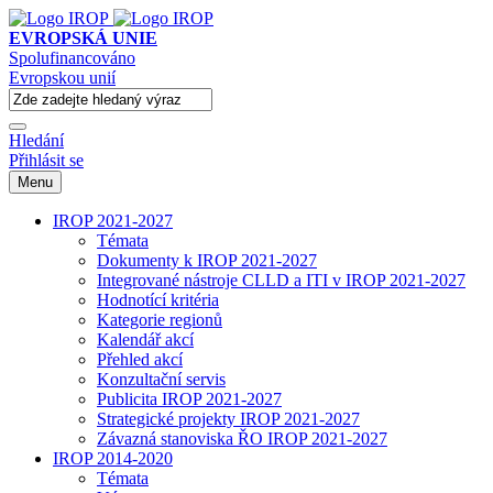
EVROPSKÁ UNIE
Spolufinancováno
Evropskou unií
Hledání
Přihlásit se
Menu
IROP 2021-2027
Témata
Dokumenty k IROP 2021-2027
Integrované nástroje CLLD a ITI v IROP 2021-2027
Hodnotící kritéria
Kategorie regionů
Kalendář akcí
Přehled akcí
Konzultační servis
Publicita IROP 2021-2027
Strategické projekty IROP 2021-2027
Závazná stanoviska ŘO IROP 2021-2027
IROP 2014-2020
Témata