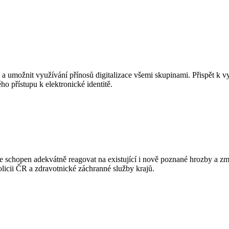
ávy a umožnit využívání přínosů digitalizace všemi skupinami. Přispět k
o přístupu k elektronické identitě.
ude schopen adekvátně reagovat na existující i nově poznané hrozby a z
icii ČR a zdravotnické záchranné služby krajů.