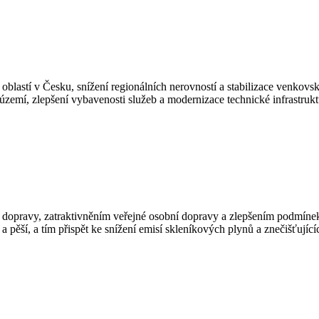
oblastí v Česku, snížení regionálních nerovností a stabilizace venkovs
u území, zlepšení vybavenosti služeb a modernizace technické infrastru
témy dopravy, zatraktivněním veřejné osobní dopravy a zlepšením podmíne
 pěší, a tím přispět ke snížení emisí skleníkových plynů a znečišťující