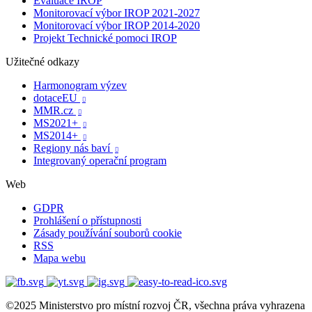
Evaluace IROP
Monitorovací výbor IROP 2021-2027
Monitorovací výbor IROP 2014-2020
Projekt Technické pomoci IROP
Užitečné odkazy
Harmonogram výzev
dotaceEU

MMR.cz

MS2021+

MS2014+

Regiony nás baví

Integrovaný operační program
Web
GDPR
Prohlášení o přístupnosti
Zásady používání souborů cookie
RSS
Mapa webu
©2025 Ministerstvo pro místní rozvoj ČR, všechna práva vyhrazena