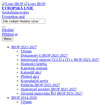
EVROPSKÁ UNIE
Spolufinancováno
Evropskou unií
Hledání
Přihlásit se
Menu
IROP 2021-2027
Témata
Dokumenty k IROP 2021-2027
Integrované nástroje CLLD a ITI v IROP 2021-2027
Hodnotící kritéria
Kategorie regionů
Kalendář akcí
Přehled akcí
Konzultační servis
Publicita IROP 2021-2027
Strategické projekty IROP 2021-2027
Závazná stanoviska ŘO IROP 2021-2027
IROP 2014-2020
Témata