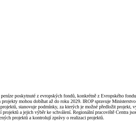
í peníze poskytnuté z evropských fondů, konkrétně z Evropského fondu
a projekty mohou dobíhat až do roku 2029. IROP spravuje Ministerstvo p
rojektů, stanovuje podmínky, za kterých je možné předložit projekt, v
projektů a jejich výběr ke schválení. Regionální pracoviště Centra js
ných projektů a kontrolují zprávy o realizaci projektů.