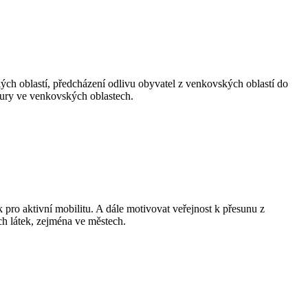
kých oblastí, předcházení odlivu obyvatel z venkovských oblastí do
ktury ve venkovských oblastech.
k pro aktivní mobilitu. A dále motivovat veřejnost k přesunu z
ch látek, zejména ve městech.