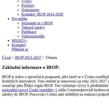
Výzvy
Projekty
Dokumenty
Kontakty IROP 2014-2020
Pro média
Seznamte se s IROP
Tiskové zprávy
Publikace
Videoreportáže
MS2021+
Kontakty
Přihlásit se
Úvod
>
IROP 2021-2027
>
Témata
Základní informace o IROP:
IROP je jeden z operačních programů, přes které se v Česku rozděluj
šestiletých intervalech. Toto období je stanoveno na roky 2021-2027 
označuje jako Řídicí orgán IROP. Ten vyhlašuje výzvy k předkládání p
regionální rozvoj České republiky
(dále Centrum)provádí hodnocení 

záměry do IROP. Pracovníci Centra také dohlížejí na realizací podpoře