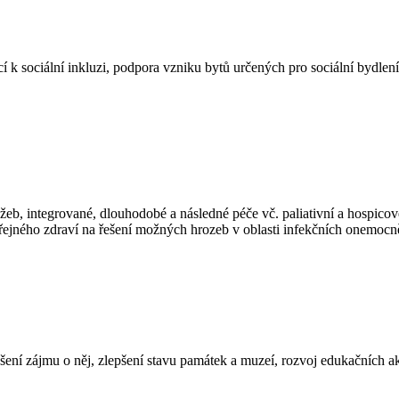
ucí k sociální inkluzi, podpora vzniku bytů určených pro sociální bydlen
služeb, integrované, dlouhodobé a následné péče vč. paliativní a hospico
eřejného zdraví na řešení možných hrozeb v oblasti infekčních onemocn
šení zájmu o něj, zlepšení stavu památek a muzeí, rozvoj edukačních akt