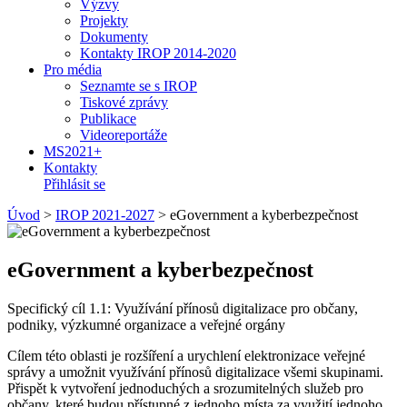
Výzvy
Projekty
Dokumenty
Kontakty IROP 2014-2020
Pro média
Seznamte se s IROP
Tiskové zprávy
Publikace
Videoreportáže
MS2021+
Kontakty
Přihlásit se
Úvod
>
IROP 2021-2027
>
eGovernment a kyberbezpečnost
eGovernment a kyberbezpečnost
Specifický cíl 1.1: Využívání přínosů digitalizace pro občany,
podniky, výzkumné organizace a veřejné orgány
Cílem této oblasti je rozšíření a urychlení elektronizace veřejné
správy a umožnit využívání přínosů digitalizace všemi skupinami.
Přispět k vytvoření jednoduchých a srozumitelných služeb pro
občany, které budou přístupné z jednoho místa za využití jednoho