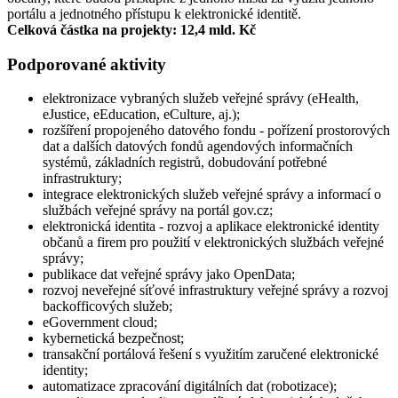
portálu a jednotného přístupu k elektronické identitě.
Celková částka na projekty: 12,4 mld. Kč
Podporované aktivity
elektronizace vybraných služeb veřejné správy (eHealth,
eJustice, eEducation, eCulture, aj.);
rozšíření propojeného datového fondu - pořízení prostorových
dat a dalších datových fondů agendových informačních
systémů, základních registrů, dobudování potřebné
infrastruktury;
integrace elektronických služeb veřejné správy a informací o
službách veřejné správy na portál gov.cz;
elektronická identita - rozvoj a aplikace elektronické identity
občanů a firem pro použití v elektronických službách veřejné
správy;
publikace dat veřejné správy jako OpenData;
rozvoj neveřejné síťové infrastruktury veřejné správy a rozvoj
backofficových služeb;
eGovernment cloud;
kybernetická bezpečnost;
transakční portálová řešení s využitím zaručené elektronické
identity;
automatizace zpracování digitálních dat (robotizace);