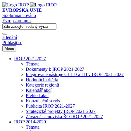
EVROPSKÁ UNIE
Spolufinancováno
Evropskou unií
Hledání
Přihlásit se
Menu
IROP 2021-2027
Témata
Dokumenty k IROP 2021-2027
Integrované nástroje CLLD a ITI v IROP 2021-2027
Hodnotící kritéria
Kategorie regionů
Kalendář akcí
Přehled akcí
Konzultační servis
Publicita IROP 2021-2027
Strategické projekty IROP 2021-2027
Závazná stanoviska ŘO IROP 2021-2027
IROP 2014-2020
Témata