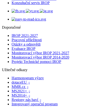
Konzultační servis IROP
Doporučené
IROP 2021-2027
Pracovní příležitosti
Otázky a odpovědi
Evaluace IROP
Monitorovací výbor IROP 2021-2027
Monitorovací výbor IROP 2014-2020
Projekt Technické pomoci IROP
Užitečné odkazy
Harmonogram výzev
dotaceEU

MMR.cz

MS2021+

MS2014+

Regiony nás baví

Integrovaný operační program