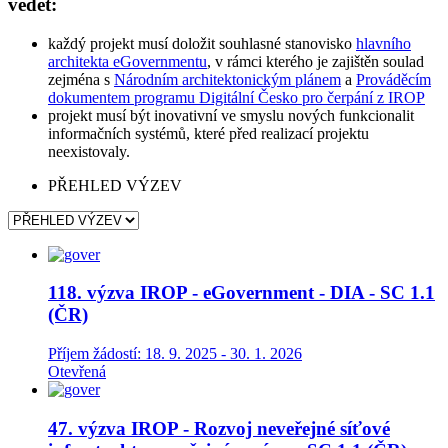
vědět:
každý projekt musí doložit souhlasné stanovisko
hlavního
architekta eGovernmentu
, v rámci kterého je zajištěn soulad
zejména s
Národním architektonickým plánem
a
Prováděcím
dokumentem programu Digitální Česko pro čerpání z IROP
projekt musí být inovativní ve smyslu nových funkcionalit
informačních systémů, které před realizací projektu
neexistovaly.
PŘEHLED VÝZEV
118. výzva IROP - eGovernment - DIA - SC 1.1
(ČR)
Příjem žádostí: 18. 9. 2025 - 30. 1. 2026
Otevřená
47. výzva IROP - Rozvoj neveřejné síťové