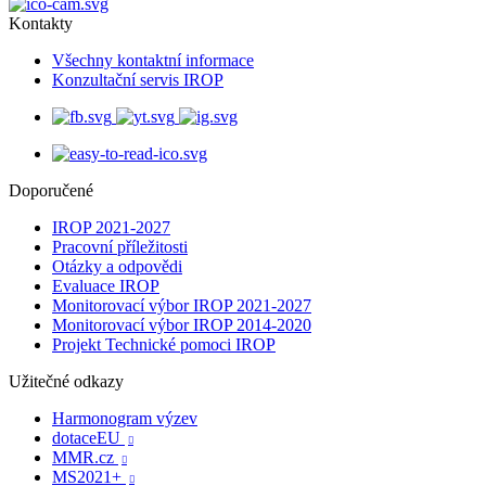
Kontakty
Všechny kontaktní informace
Konzultační servis IROP
Doporučené
IROP 2021-2027
Pracovní příležitosti
Otázky a odpovědi
Evaluace IROP
Monitorovací výbor IROP 2021-2027
Monitorovací výbor IROP 2014-2020
Projekt Technické pomoci IROP
Užitečné odkazy
Harmonogram výzev
dotaceEU

MMR.cz

MS2021+
