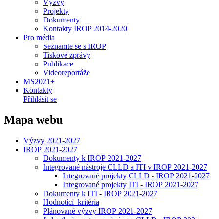
Výzvy
Projekty
Dokumenty
Kontakty IROP 2014-2020
Pro média
Seznamte se s IROP
Tiskové zprávy
Publikace
Videoreportáže
MS2021+
Kontakty
Přihlásit se
Mapa webu
Výzvy 2021-2027
IROP 2021-2027
Dokumenty k IROP 2021-2027
Integrované nástroje CLLD a ITI v IROP 2021-2027
Integrované projekty CLLD - IROP 2021-2027
Integrované projekty ITI - IROP 2021-2027
Dokumenty k ITI - IROP 2021-2027
Hodnotící kritéria
Plánované výzvy IROP 2021-2027