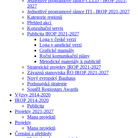
Jednotlivé programové rámce CLLD - IROP 2021-
2027
Jednotlivé programové rámce ITI - IROP 2021-2027
Kategorie regionů
Přehled akcí
Konzultační servis
Publicita IROP 2021-2027
Loga v české verzi
Loga v anglické verzi
Grafické manuály
Roční komunikační plány
Metodické materiály k publicitě
Strategické projekty IROP 2021-2027
Závazná stanoviska ŘO IROP 2021-2027
Nový evropský Bauhaus
Podunajská strategie
Soutěž Regiostars Awards
Výzvy 2014-2020
IROP 2014-2020
Publicita
Projekty 2021-2027
Mapa projektů
Projekty
Mapa projektů
Čerpání a přehledy