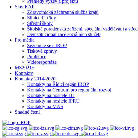
Přehledy výzev a projektů
Stav RAP
Zdravotnická záchranná služba krajů
Silnice II. třídy
Střední školy
Školská poradenská zařízení, speciální vzdělávání a stř
Deinstitucionalizace sociálních služeb
Pro média
Seznamte se s IROP
Tiskové zprávy
Publikace
Videoreportáže
MS2021+
Kontakty
Kontakty 2014-2020
Kontakty na Řídicí orgán IROP
Kontakty na Centrum pro regionální rozvoj
Kontakty na nositele ITI
Kontakty na nositele IPRÚ
Kontakty na MAS
Snadné čtení