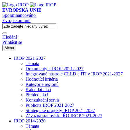
EVROPSKÁ UNIE
Spolufinancováno
Evropskou unií
Hledání
Přihlásit se
Menu
IROP 2021-2027
Témata
Dokumenty k IROP 2021-2027
Integrované nástroje CLLD a ITI v IROP 2021-2027
Hodnotící kritéria
Kategorie regionů
Kalendář akcí
Přehled akcí
Konzultační servis
Publicita IROP 2021-2027
Strategické projekty IROP 2021-2027
Závazná stanoviska ŘO IROP 2021-2027
IROP 2014-2020
Témata